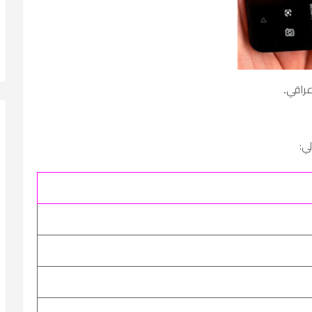
 عراقي
.
ي: