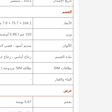
تاريخ الإصدار
2021 ، سبتمبر
الجسم
الأبعاد
164.1 × 75.7 × 7.8 مم ( 6.46 × 2.98 × 0.31 في )
وزن
193 جم ( 6.88 أونصة )
الألوان
سديم أسود ، فضي لامع
مادة الجسم
زجاج أمامي ، زجاج خل
بطاقات SIM
بطاقة SIM مزدوجة ( Nano-SIM ، وضع الاستعداد المزدوج )
الماء والغبار
-
عرض
بحجم
6.67 بوصة