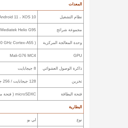
المعدات
نظام التشغيل
Android 11 ، XOS 10
مجموعة شرائح
Mediatek Helio G95 ( 12 نانومتر )
وحدة المعالجة المركزية
.0 GHz Cortex-A55 )
Mali-G76 MC4
GPU
ذاكرة الوصول العشوائي
8 جيجابايت
تخزين
128 جيجابايت / 256 جيجابايت
فتحة البطاقة
microSDXC ( فتحة مخصصة )
البطارية
نوع
لي بو