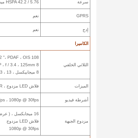
سرعة
HSPA 42.2 / 5.76 ميجابت في الثانية ، LTE
GPRS
نعم
إدج
نعم
الكاميرا
108 MP ، f / 1.8 ، ( wide ) ، 1 / 1.52 "، PDAF ، OIS
الثلاثي الخلفي
8 MP ، f / 3.4 ، 125mm ( صورة مقربة ) ، PDAF ، زووم بصري 5x ، OIS
8 ميجابيكسل ، f / 2.3 ، 13 مم ، 120? ( الزراع ) ، 1 / 4.0 "، 1.12µm ، AF
الميزات
فلاش LED مزدوج ، HDR ، بانوراما
أشرطة فيديو
ps ، 1080p @ 30fps
16 ميجابكسل ، ( عرض )
مزدوج الجبهة
فلاش LED مزدوج
1080p @ 30fps