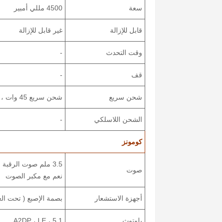
سعة
4500 مللي أمبير
قابل للإزالة
غير قابل للإزالة
وقت التحدث
-
قف
-
شحن سريع
شحن سريع 45 وات ، 40٪ في 15 دقيقة ( معلن عنها )
الشحن اللاسلكي
-
كومونز
3.5 ملم صوت الرقبة
صوت
نعم مع مكبر الصوت
أجهزة الاستشعار
بصمة الإصبع ( تحت الع
بلوتوث
5.1 ، A2DP ، LE