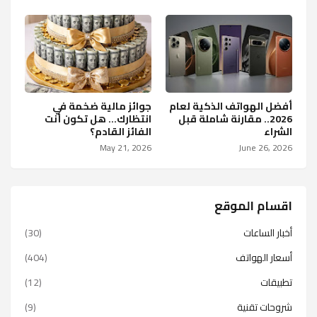
أفضل الهواتف الذكية لعام
جوائز مالية ضخمة في
2026.. مقارنة شاملة قبل
انتظارك… هل تكون أنت
الشراء
الفائز القادم؟
May 21, 2026
June 26, 2026
اقسام الموقع
أخبار الساعات
(30)
أسعار الهواتف
(404)
تطبيقات
(12)
شروحات تقنية
(9)