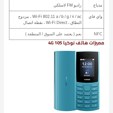
مذياع
راديو FM لاسلكي
واي فاي
Wi-Fi 802.11 a / b / g / n / ac ، مزدوج
النطاق ، Wi-Fi Direct ، نقطة اتصال
NFC
نعم ( يعتمد على السوق / المنطقة )
مميزات هاتف نوكيا 105 4G