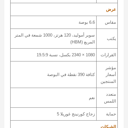
عرض
مقاس
6.6 بوصة
سوبر أموليد، 120 هرتز، 1000 شمعة في المتر
يكتب
المربع (HBM)
القرارات
1080 × 2340 بكسل، نسبة 19.5:9
مؤشر
أسعار
كثافة 390 نقطة في البوصة
المنتجين
متعدد
نعم
اللمس
حماية
زجاج كورنينج غوريلا 5
الشبكات