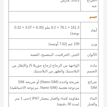
الافراج
2023، مارس
عنه
جسم
161.3 × 78.1 × 8.2 ملم (6.35 × 3.07 × 0.32
أبعاد
بوصة)
وزن
199 جم (7.02 أونصة)
الألوان
الجير، الجرافيت، البنفسج، الفضة
مادة
الواجهة من الزجاج (زجاج جوريلا 5) والإطار من
الجسم
البلاستيك والظهر من البلاستيك
شرائح
شريحة واحدة (Nano-SIM) أو شريحة SIM
SIM
مزدوجة هجينة (Nano-SIM، مزدوجة الاحتياطية)
الماء
مقاومة للماء والغبار بمعيار IP67 (حتى 1 متر
والغبار
لمدة 30 دقيقة)