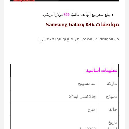
يبلغ سعر بيع الهاتف عالميًا
300
دولار أمريكي.
مواصفات Samsung Galaxy A34
من المواصفات العديدة التي تمتع بها الهاتف ما يلي:
معلومات أساسية
ماركة
سامسونج
نموذج
جالاكسي ايه34
حالة
متاح
تاريخ