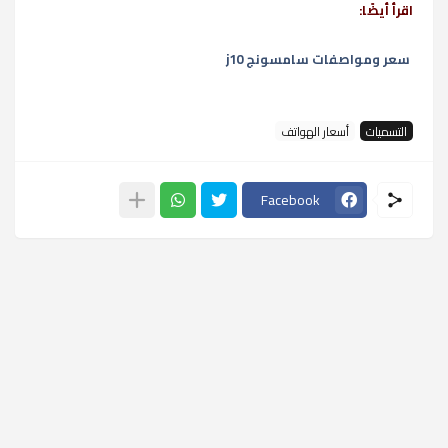
اقرأ أيضًا:
سعر ومواصفات سامسونج j10
التسميات
أسعار الهواتف
Facebook