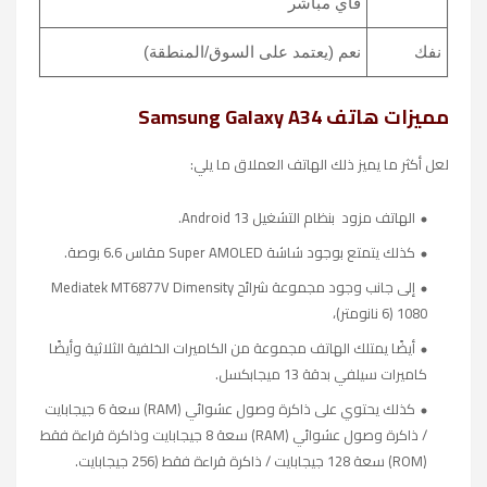
فاي مباشر
نفك
نعم (يعتمد على السوق/المنطقة)
مميزات هاتف Samsung Galaxy A34
لعل أكثر ما يميز ذلك الهاتف العملاق ما يلي:
الهاتف مزود بنظام التشغيل Android 13.
كذلك يتمتع بوجود شاشة Super AMOLED مقاس 6.6 بوصة.
إلى جانب وجود مجموعة شرائح Mediatek MT6877V Dimensity
1080 (6 نانومتر)،
أيضًا يمتلك الهاتف مجموعة من الكاميرات الخلفية الثلاثية وأيضًا
كاميرات سيلفي بدقة 13 ميجابكسل.
كذلك يحتوي على ذاكرة وصول عشوائي (RAM) سعة 6 جيجابايت
/ ذاكرة وصول عشوائي (RAM) سعة 8 جيجابايت وذاكرة قراءة فقط
(ROM) سعة 128 جيجابايت / ذاكرة قراءة فقط (256 جيجابايت.