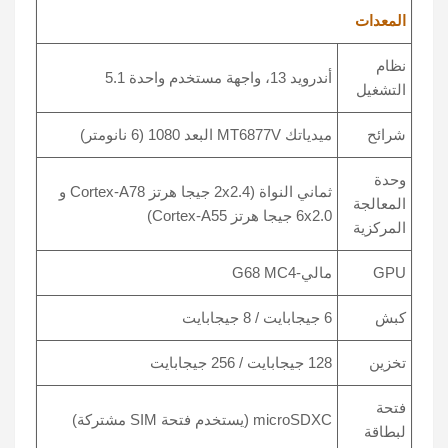
المعدات
نظام
أندرويد 13، واجهة مستخدم واحدة 5.1
التشغيل
شرائح
ميدياتك MT6877V البعد 1080 (6 نانومتر)
وحدة
ثماني النواة (2x2.4 جيجا هرتز Cortex-A78 و
المعالجة
6x2.0 جيجا هرتز Cortex-A55)
المركزية
GPU
مالي-G68 MC4
كبش
6 جيجابايت / 8 جيجابايت
تخزين
128 جيجابايت / 256 جيجابايت
فتحة
microSDXC (يستخدم فتحة SIM مشتركة)
لبطاقة