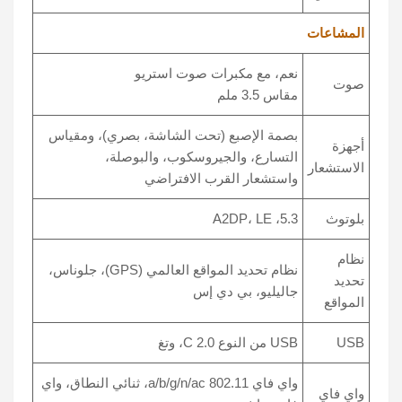
المشاعات
نعم، مع مكبرات صوت استريو
صوت
مقاس 3.5 ملم
بصمة الإصبع (تحت الشاشة، بصري)، ومقياس
أجهزة
التسارع، والجيروسكوب، والبوصلة،
الاستشعار
واستشعار القرب الافتراضي
بلوتوث
5.3، A2DP، LE
نظام
نظام تحديد المواقع العالمي (GPS)، جلوناس،
تحديد
جاليليو، بي دي إس
المواقع
USB
USB من النوع C 2.0، وتغ
واي فاي 802.11 a/b/g/n/ac، ثنائي النطاق، واي
واي فاي