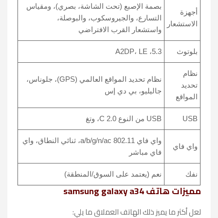
بصمة الإصبع (تحت الشاشة، بصري)، ومقياس
أجهزة
التسارع، والجيروسكوب، والبوصلة،
الاستشعار
واستشعار القرب الافتراضي
بلوتوث
5.3، A2DP، LE
نظام
نظام تحديد المواقع العالمي (GPS)، جلوناس،
تحديد
جاليليو، بي دي إس
المواقع
USB
USB من النوع C 2.0، وتغ
واي فاي 802.11 a/b/g/n/ac، ثنائي النطاق، واي
واي فاي
فاي مباشر
نفك
نعم (يعتمد على السوق/المنطقة)
مميزات هاتف samsung galaxy a34
لعل أكثر ما يميز ذلك الهاتف العملاق ما يلي: