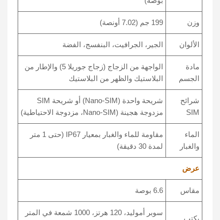
بوصة)
وزن
199 جم (7.02 أونصة)
الألوان
الجير، الجرافيت، البنفسج، الفضة
مادة
الواجهة من الزجاج (زجاج جوريلا 5) والإطار من
الجسم
البلاستيك والظهر من البلاستيك
شرائح
شريحة واحدة (Nano-SIM) أو شريحة SIM
SIM
مزدوجة هجينة (Nano-SIM، مزدوجة الاحتياطية)
الماء
مقاومة للماء والغبار بمعيار IP67 (حتى 1 متر
والغبار
لمدة 30 دقيقة)
عرض
مقاس
6.6 بوصة
سوبر أموليد، 120 هرتز، 1000 شمعة في المتر
يكتب