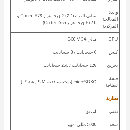
وحدة
ثماني النواة (2x2.4 جيجا هرتز Cortex-A78 و
المعالجة
6x2.0 جيجا هرتز Cortex-A55)
المركزية
GPU
مالي-G68 MC4
كبش
6 جيجابايت / 8 جيجابايت
تخزين
128 جيجابايت / 256 جيجابايت
فتحة
microSDXC (يستخدم فتحة SIM مشتركة)
لبطاقة
بطارية
يكتب
لي بو
سعة
5000 مللي أمبير