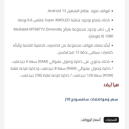
الهاتف مزود بنظام التشغيل Android 13.
كذلك يتمتع بوجود شاشة Super AMOLED مقاس 6.6 بوصة.
إلى جانب وجود مجموعة شرائح Mediatek MT6877V Dimensity
1080 (6 نانومتر)،
أيضًا يمتلك الهاتف مجموعة من الكاميرات الخلفية الثلاثية وأيضًا
كاميرات سيلفي بدقة 13 ميجابكسل.
كذلك يحتوي على ذاكرة وصول عشوائي (RAM) سعة 6 جيجابايت
/ ذاكرة وصول عشوائي (RAM) سعة 8 جيجابايت وذاكرة قراءة فقط
(ROM) سعة 128 جيجابايت / ذاكرة قراءة فقط (256 جيجابايت.
اقرأ أيضًا:
سعر ومواصفات سامسونج j10
التسميات
أسعار الهواتف