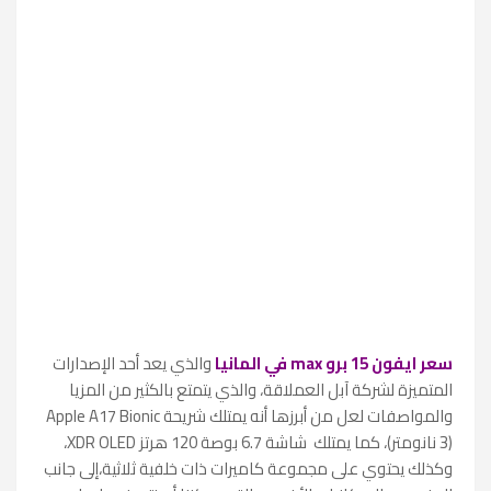
سعر ايفون 15 برو max في المانيا
والذي يعد أحد الإصدارات
المتميزة لشركة آبل العملاقة، والذي يتمتع بالكثير من المزيا
والمواصفات لعل من أبرزها أنه
يمتلك شريحة Apple A17 Bionic
(3 نانومتر)، كما يمتلك شاشة 6.7 بوصة 120 هرتز XDR OLED،
وكذلك يحتوي على مجموعة
كاميرات ذات خلفية ثلاثية،إلى جانب