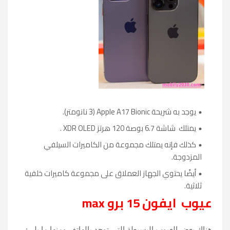
يوجد به شريحة Apple A17 Bionic (3 نانومتر).
يمتلك شاشة 6.7 بوصة 120 هرتز XDR OLED .
كذلك فإنه يمتلك مجموعة من الكاميرات السيلفي
المزدوجة.
أيضًا يحتوي الجهاز العملاق على مجموعة كاميرات خلفية
ثلاثية.
عيوب ايفون 15 برو max
هناك بعض العيوب البسيطة التي توجد بالهاتف ومنها ما يلي: