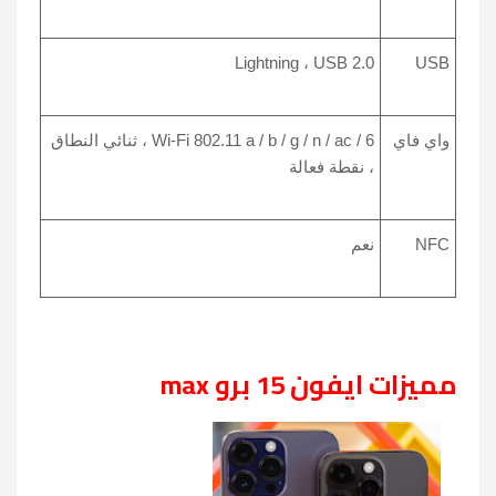
Lightning ، USB 2.0
USB
واي فاي
Wi-Fi 802.11 a / b / g / n / ac / 6 ، ثنائي النطاق
، نقطة فعالة
NFC
نعم
مميزات ايفون 15 برو max