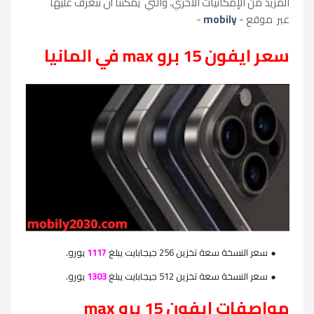
المزيد من الإمكانيات الأخري، والتي يمكننا أن نتعرف عليها
عبر
موقع -
mobily
-
سعر ايفون 15 برو max في المانيا
سعر النسخة سعة تخزين 256 جيجابايت يبلغ
1117
يورو.
سعر النسخة سعة تخزين 512 جيجابايت يبلغ
1303
يورو.
مواصفات ايف
ون 15 برو max