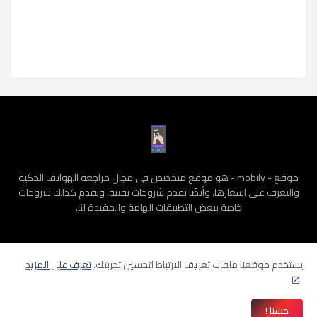
موقع - mobily - هو موقع متخصص في مجال مراجعة الهواتف الذكية
والتعرف على اسعارها، وأيضًا يقدم شروحات تقنية، ويقدم كذلك شروحات
خاصة ببعض التطبيقات الهامة والمفيدة لنا.
يستخدم موقعنا ملفات تعريف الارتباط لتحسين تجربتك.
تعرف على المزيد
الرئيسية
سياسة الخصوصية
الشروط و الأحكام
من نحن
إتصل بنا
حسنا !
جميع الحقوق محفوظة ©
mobily