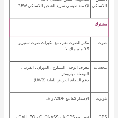
اللاسلكي
Qi مغناطيسي سريع الشحن اللاسلكي 7.5W
مشترك
صوت
مكبر الصوت نعم ، مع مكبرات صوت ستيريو
3.5 ملم جاك لا
مجسات
معرف الوجه ، التسارع ، الدوران ، القرب ،
البوصلة ، بارومتر
دعم النطاق العريض للغاية (UWB)
بلوتوث
الإصدار 5.3 مع A2DP و LE
GPS
نعم ، مع A-GPS و GLONASS و GALILEO و