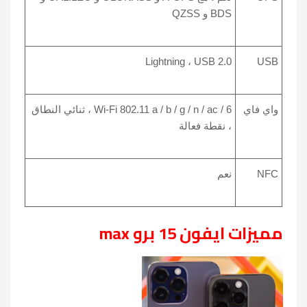
BDS و QZSS
Lightning ، USB 2.0
USB
واي فاي
Wi-Fi 802.11 a / b / g / n / ac / 6 ، ثنائي النطاق
، نقطة فعالة
NFC
نعم
مميزات ايفون 15 برو max