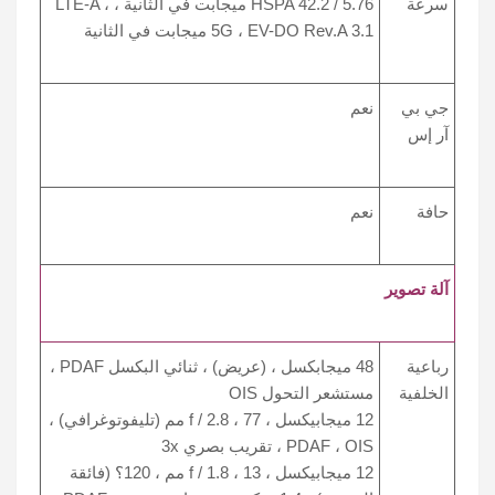
سرعة
HSPA 42.2 / 5.76 ميجابت في الثانية ، LTE-A ،
5G ، EV-DO Rev.A 3.1 ميجابت في الثانية
جي بي
نعم
آر إس
حافة
نعم
آلة تصوير
رباعية
48 ميجابكسل ، (عريض) ، ثنائي البكسل PDAF ،
الخلفية
مستشعر التحول OIS
12 ميجابيكسل ، f / 2.8 ، 77 مم (تليفوتوغرافي) ،
PDAF ، OIS ، تقريب بصري 3x
12 ميجابيكسل ، f / 1.8 ، 13 مم ، 120؟ (فائقة