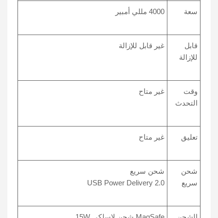
سعة
4000 مللي أمبير
قابل
غير قابل للإزالة
للإزالة
وقت
غير متاح
التحدث
تعليق
غير متاح
شحن
شحن سريع
سريع
USB Power Delivery 2.0
الشحن
MagSafe شحن لاسلكي 15W