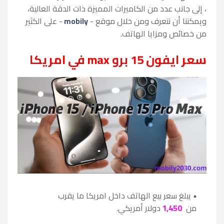
، إلى جانب عدد من الكاميرات المميزة ذات الدقة العالية،
و
يمكننا أن نتعرف ومن خلال
موقع -
mobily
- على الكثير
من خصائص ومزايا الهاتف.
سعر ايفون 15 برو max في امريكا
يبلغ سعر بيع الهاتف داخل امريكا ما يقرب
من
1,450
دولار أمريكي.