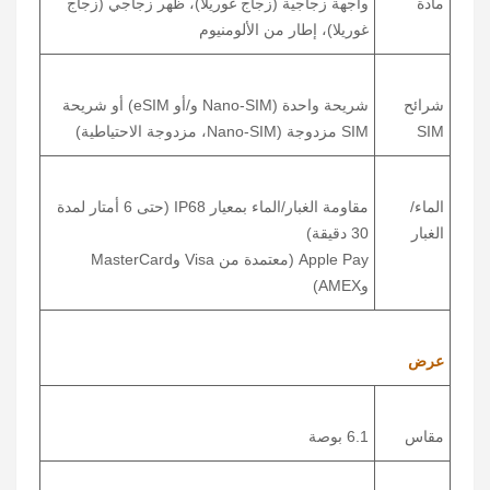
مادة
واجهة زجاجية (زجاج غوريلا)، ظهر زجاجي (زجاج
غوريلا)، إطار من الألومنيوم
شرائح
شريحة واحدة (Nano-SIM و/أو eSIM) أو شريحة
SIM
SIM مزدوجة (Nano-SIM، مزدوجة الاحتياطية)
الماء/
مقاومة الغبار/الماء بمعيار IP68 (حتى 6 أمتار لمدة
الغبار
30 دقيقة)
Apple Pay (معتمدة من Visa وMasterCard
وAMEX)
عرض
مقاس
6.1 بوصة