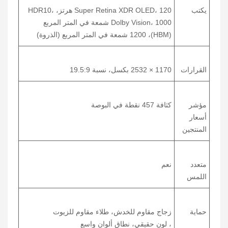
يكتب
Super Retina XDR OLED، 120 هرتز، HDR10،
Dolby Vision، 1000 شمعة في المتر المربع
(HBM)، 1200 شمعة في المتر المربع (الذروة)
القرارات
1170 × 2532 بكسل، نسبة 19.5:9
مؤشر
كثافة 457 نقطة في البوصة
أسعار
المنتجين
متعدد
نعم
اللمس
حماية
زجاج مقاوم للخدش، طلاء مقاوم للزيوت
، لون حقيقي، نطاق ألوان واسع