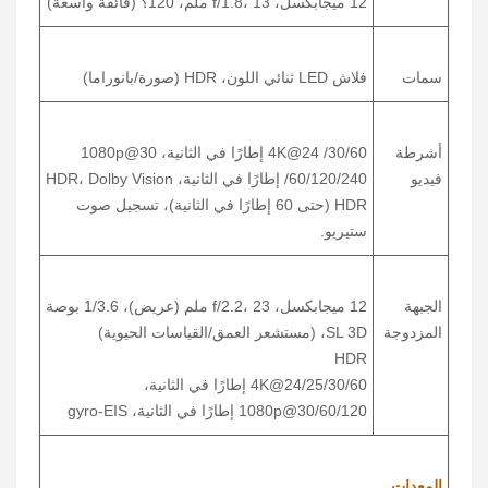
12 ميجابكسل، f/1.8، 13 ملم، 120؟ (فائقة واسعة)
سمات
فلاش LED ثنائي اللون، HDR (صورة/بانوراما)
أشرطة
4K@24 /30/60 إطارًا في الثانية، 1080p@30
فيديو
/60/120/240 إطارًا في الثانية، HDR، Dolby Vision
HDR (حتى 60 إطارًا في الثانية)، تسجيل صوت
ستيريو.
الجبهة
12 ميجابكسل، f/2.2، 23 ملم (عريض)، 1/3.6 بوصة
المزدوجة
SL 3D، (مستشعر العمق/القياسات الحيوية)
HDR
4K@24/25/30/60 إطارًا في الثانية،
1080p@30/60/120 إطارًا في الثانية، gyro-EIS
المعدات