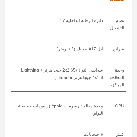
نظام
دائرة الرقابة الداخلية 17
التشغيل
شرائح
أبل A17 بيونيك (3 نانومتر)
وحدة
سداسي النواة (2x2.65 جيجا هرتز Lightning +
المعالجة
4x1.8 جيجا هرتز Thunder)
المركزية
GPU
وحدة معالجة رسومات Apple (رسومات خماسية
النواة)
كبش
6 جيجابايت