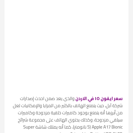
سعر ايفون ١٥ في الاردن
والذي يعد ضمن احدث إصدارات
شركة آبل، حيث يتمتع الهاتف بالكثير من المزايا والإمكانيات لعل
من أبرزها أنه يتمتع بوجود كاميرات خلفية مزدوجة وكاميرات
سيلفي مزدوجة، وكذلك يحتوي الهاتف على مجموعة شرائح
Apple A17 Bionic (5 نانومتر)، كما أنه يمتلك شاشة Super