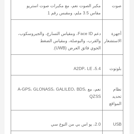
صوت
مكبر الصوت نعم، مع مكبرات صوت استريو
مقاس 3.5 ملم، ومقبس رقم 1
أجهزة
دعم Face ID، ومقياس التسارع، والجيروسكوب،
الاستشعار
والقرب، والبوصلة، ومقياس الضغط
الجوي فائق العرض (UWB).
بلوتوث
5.4، A2DP، LE
نظام
نعم، مع A-GPS، GLONASS، GALILEO، BDS،
تحديد
QZSS
المواقع
USB
2.0، يو اس بي من النوع سي