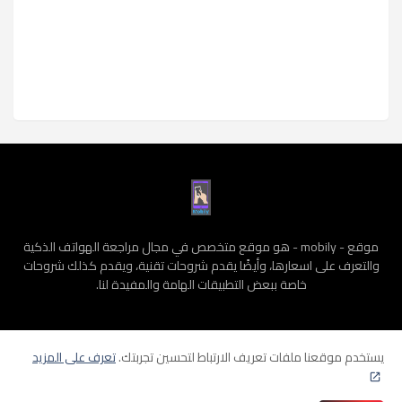
موقع - mobily - هو موقع متخصص في مجال مراجعة الهواتف الذكية
والتعرف على اسعارها، وأيضًا يقدم شروحات تقنية، ويقدم كذلك شروحات
خاصة ببعض التطبيقات الهامة والمفيدة لنا.
يستخدم موقعنا ملفات تعريف الارتباط لتحسين تجربتك.
تعرف على المزيد
الرئيسية
سياسة الخصوصية
الشروط و الأحكام
من نحن
إتصل بنا