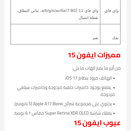
واي فاي
واي فاي 802.11 a/b/g/n/ac/6e/7، ثنائي النطاق،
نقطة اتصال
نفك
نعم
مميزات ايفون 15
من أبرز ما يميز الهات ما يلي:
الهاتف مزود بنظام iOS 17.
يتمتع بوجود كاميرات خلفية مزدوجة وكاميرات سيلفي
مزدوجة.
يحتوي على مجموعة شرائح Apple A17 Bionic (5 نانومتر).
يمتلك شاشة Super Retina XDR OLED مقاس 6.1 بوصة.
عيوب ايفون 15