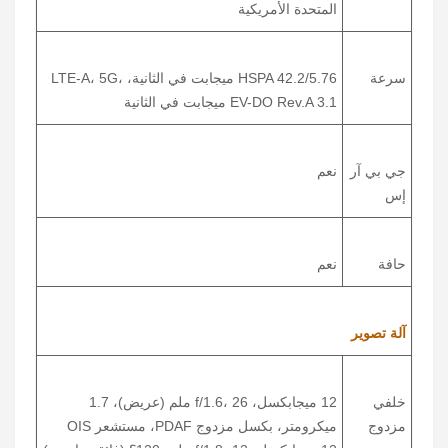
المتحدة الأمريكية
سرعة
HSPA 42.2/5.76 ميجابت في الثانية، LTE-A، 5G،
EV-DO Rev.A 3.1 ميجابت في الثانية
جي بي آر
نعم
إس
حافة
نعم
آلة تصوير
خلفي
12 ميجابكسل، f/1.6، 26 ملم (عريض)، 1.7
مزدوج
ميكرومتر، بكسل مزدوج PDAF، مستشعر OIS