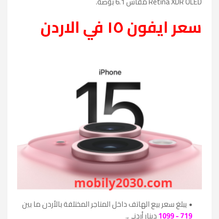
Retina XDR OLED مقاس 6.1 بوصة.
سعر ايفون ١٥ في الاردن
يبلغ سعر بيع الهاتف داخل المتاجر المختلفة بالأردن ما بين
719 - 1099
دينار أردني.