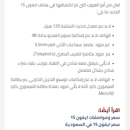
لعل من أبرز العيوب التي تم اكتشافها في هاتف ايفون 15
الجديد ما يلي:
لا يدعم معدل تحديث الشاشة 120 هرتز.
الهاتف لا يدعم إمكانية تصوير الفيديو بدقة 8K.
غير مزود بمنفذ سماعات الأذن 3.5mm jack
غير مزود بكاميرا لتقريب البصري (Telephoto).
لا يأتي مرفق معه شاحن في العلبة، يتوجب عليك شراء
شاحن بشكل منفصل
الهاتف لا يدعم إمكانيات توسيع التخزين الخارجي عبر بطاقة
الميموري كارد لأنه لا يأتي مزود بفتحة بطاقة الميموري كارد
MicroSD.
اقرأ أيضًا:
سعر ومواصفات ايفون 15
سعر ايفون 15 في السعودية