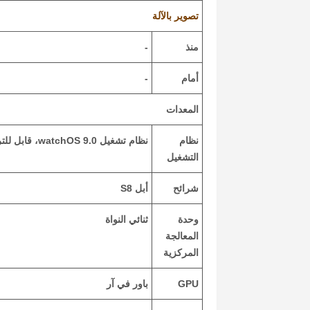
تصوير بالآلة
منذ
-
أمام
-
المعدات
نظام
نظام تشغيل watchOS 9.0، قابل للترقية إلى 9.2
التشغيل
شرائح
أبل S8
وحدة
ثنائي النواة
المعالجة
المركزية
GPU
باور في آر