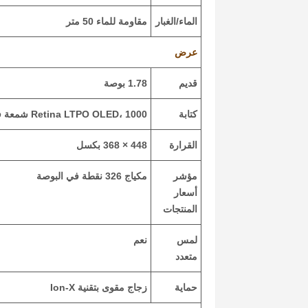
الماء/الغبار
مقاومة للماء 50 متر
عرض
قديم
1.78 بوصة
كتابة
Retina LTPO OLED، 1000 شمعة في المتر الدائري (الذروة)
القرارة
448 × 368 بكسل
مؤشر
مكياج 326 نقطة في البوصة
أسعار
المنتجات
لمس
نعم
متعدد
حماية
زجاج مقوى بتقنية Ion-X