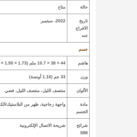
حالة
متاح
تاريخ
2022، سبتمبر
الافراج
عنه
جسم
هاشم
44 × 38 × 10.7 ملم (1.73 × 1.50 × 0.42 بوصة)
وزن
33 جم (1.16 أونصة)
الألوان
منتصف الليل، منتصف الليل، فضي
مادة
واجهة زجاجية، ظهر من البلاستيك/الكر
الجسم
شرائح
شريحة الاتصال الإلكترونية
SIM