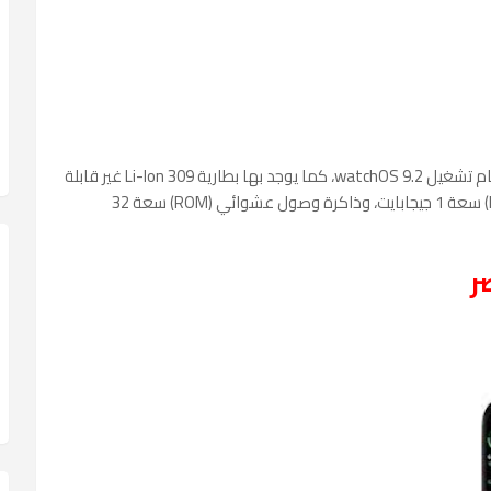
والتي تعمل بنظام تشغيل watchOS 9.2، كما يوجد بها بطارية 309 Li-lon غير قابلة
للإزالة، وكذلك تمتلك ذاكرة وصول عشوائي (RAM) سعة 1 جيجابايت، وذاكرة وصول عشوائي (ROM) سعة 32