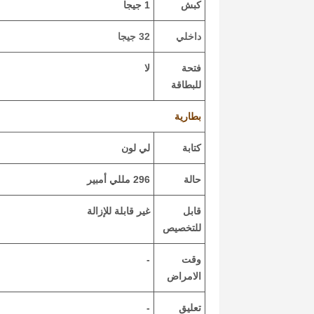
كبش
1 جيجا
داخلي
32 جيجا
فتحة
لا
للبطاقة
بطارية
كتابة
لي لون
حالة
296 مللي أمبير
قابل
غير قابلة للإزالة
للتخصيص
وقت
-
الامراض
تعليق
-