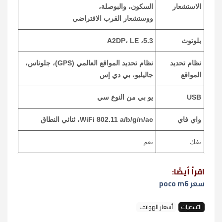
الاستشعار
السكون، والبوصلة،
ووستشعار القرب الافتراضي
بلوتوث
5.3، A2DP، LE
نظام تحديد
نظام تحديد المواقع العالمي (GPS)، جلوناس،
المواقع
جاليليو، بي دي إس
USB
يو بي من النوع سي
واي فاي
WiFi 802.11 a/b/g/n/ac، ثنائي النطاق
نفك
نعم
اقرأ أيضًا:
سعر poco m6
التسميات
أسعار الهواتف