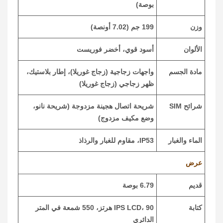
بوصة)
وزن
199 جم (7.02 أونصة)
الألوان
أسود قوي، أخضر فوريست
مادة الجسم
واجهات زجاجية (زجاج غوريلا)، إطار بلاستيك،
ظهر زجاجي (زجاج غوريلا)
شرائح SIM
شريحة اتصال هجينة مزدوجة (شريحة نانو،
وضع مكيف مزدوج)
الماء والغبار
IP53، مقاوم للغبار والرذاذ
عرض
قديم
6.79 بوصة
كتابة
IPS LCD، 90 هرتز، 550 شمعة في المتر
الدائري