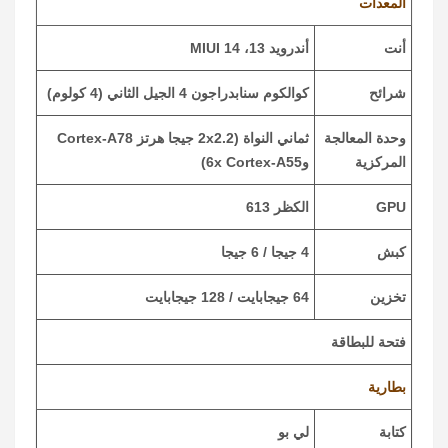
المعدات
أنت
أندرويد 13، MIUI 14
شرائح
كوالكوم سنابدراجون 4 الجيل الثاني (4 كولوم)
وحدة المعالجة
ثماني النواة (2x2.2 جيجا هرتز Cortex-A78
المركزية
و6x Cortex-A55)
GPU
الكظر 613
كبش
4 جيجا / 6 جيجا
تخزين
64 جيجابايت / 128 جيجابايت
فتحة للبطاقة
بطارية
كتابة
لي بو