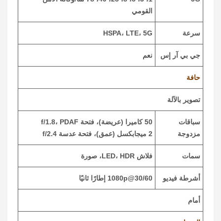
القومي
سرعة
HSPA، LTE، 5G
جي بي آر إس
نعم
حافة
تصوير بالآلة
سباقات
50 كاميرا (عريضة)، فتحة f/1.8، PDAF
مزدوجة
2 ميجابكسل (عمق)، فتحة عدسة f/2.4
سمات
فلاش LED، HDR، صورة
أشرطة فيديو
1080p@30/60 إطارًا ثانيًا
أمام