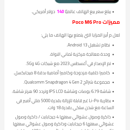
يبلغ سعر بيع الهاتف عالميًا
140
دولار أمريكي.
مميزات Poco M6 Pro
لعل م أبرز المزايا التي يتمتع بها الهاتف ما يلي:
نظام تشغيل Android 13.
وحدة معالجة مركزية ثماني النواة.
تم الإصدار في أغسطس 2023 مع شبكات 4G و5G.
كاميرا خلفية مزدوجة وكاميرا أمامية بدقة 8 ميجابكسل.
مجموعة شرائح Qualcomm Snapdragon 4 Gen 2.
شاشة 6.79 بوصات وشاشة IPS LCD وتردد 90 هرتز شاشة.
بطارية Li-Po غير قابلة للإزالة بقدرة 5000 مللي أمبير في
الساعة مع شحن سلكي بقدرة 18 وات.
ذاكرة وصول عشوائي سعتها 4 جيجابايت / ذاكرة وصول
عشوائي سعتها 6 جيجابايت وذاكرة وصول عشوائي سعتها