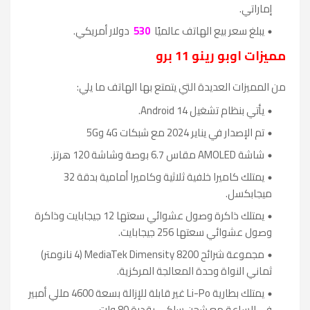
إماراتي.
يبلغ سعر بيع الهاتف عالميًا
530
دولار أمريكي.
مميزات اوبو رينو 11 برو
من المميزات العديدة التي يتمتع بها الهاتف ما يلي:
يأتي بنظام تشغيل Android 14.
تم الإصدار في يناير 2024 مع شبكات 4G و5G
شاشة AMOLED مقاس 6.7 بوصة وشاشة 120 هرتز.
يمتلك كاميرا خلفية ثلاثية وكاميرا أمامية بدقة 32
ميجابكسل.
يمتلك ذاكرة وصول عشوائي سعتها 12 جيجابايت وذاكرة
وصول عشوائي سعتها 256 جيجابايت.
مجموعة شرائح MediaTek Dimensity 8200 (4 نانومتر)
ثماني النواة وحدة المعالجة المركزية.
يمتلك بطارية Li-Po غير قابلة للإزالة بسعة 4600 مللي أمبير
في الساعة مع شحن سلكي بقدرة 80 وات.