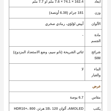
أبعاد
162.4 × 74.1 × 7.6 ملم أو 7.7 ملم
وزن
181 جرام (6.38 أونصة)
الألوان
أبيض لؤلؤي، رمادي صخري
مادة
-
الجسم
شرائح
ثنائي الشريحة (نانو سيم، وضع الاستعداد المزدوج)
SIM
الماء
لا
والغبار
عرض
مقاس
6.7 بوصة
يكتب
AMOLED، ألوان 1B، 120 هرتز، HDR10+، 800