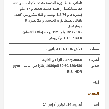
تلقائي لضبط بؤرة العدسة متعدد الاتجاهات، و OIS
32 ميجابكسل ( فتحة عدسة f/2.0، و 47 ملم
(مقربة)، و 1/2.74 بوصة، و 0.8 ميكرومتر، كشف
تلقائي لضبط بؤرة العدسة، و 2x بصري 8
ميجابكسل
، f/2.2، 16 ملم، 112 درجة (فائقة الاتساع)،
1/4.0"، 1.12 ميكرومتر
سمات
فلاش LED، HDR، بانوراما
أشرطة
4K@30/60 إطارًا في الثانية،
فيديو
1080p@30/60/120/480 إطارًا في الثانية، gyro-
EIS، HDR
أمام
المعدات
أنت
أندرويد 14، كولور أو إس 14