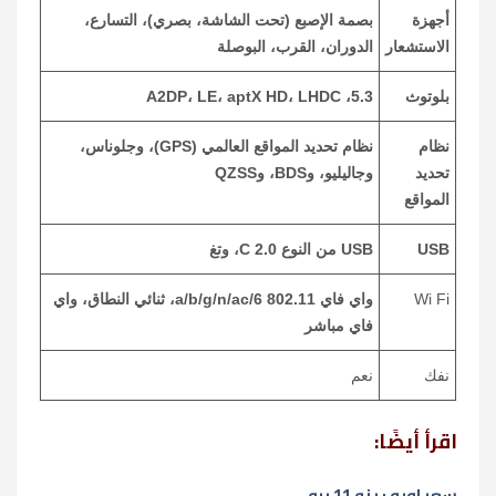
أجهزة
بصمة الإصبع (تحت الشاشة، بصري)، التسارع،
الاستشعار
الدوران، القرب، البوصلة
بلوتوث
5.3، A2DP، LE، aptX HD، LHDC
نظام
نظام تحديد المواقع العالمي (GPS)، وجلوناس،
تحديد
وجاليليو، وBDS، وQZSS
المواقع
USB
USB من النوع C 2.0، وتغ
Wi Fi
واي فاي 802.11 a/b/g/n/ac/6، ثنائي النطاق، واي
فاي مباشر
نفك
نعم
اقرأ أيضًا:
سعر اوبو رينو 11 برو