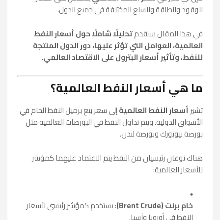
الوقود والطاقة والسلع المختلفة في جميع الدول.
في هذا المقال سنقدم
تحليلًا شاملًا حول أسعار النفط
العالمية، العوامل التي تؤثر عليها، دور الدول المنتجة
للنفط، وتأثير أسعار البترول على الاقتصاد العالمي
.
ما هي أسعار النفط العالمية؟
تشير
أسعار النفط العالمية
إلى سعر بيع برميل النفط الخام في
الأسواق الدولية. ويتم تداول النفط في البورصات العالمية مثل
بورصة نيويورك وبورصة لندن.
هناك نوعان رئيسيان من النفط يتم الاعتماد عليهما كمؤشر
للأسعار العالمية:
خام برنت (Brent Crude)
: يستخدم كمؤشر رئيسي لأسعار
النفط في أوروبا وآسيا.