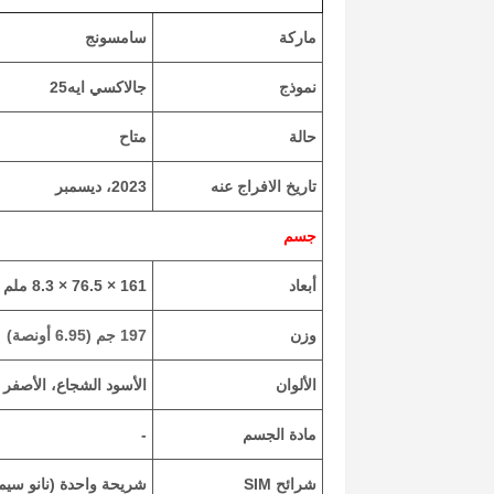
ماركة
سامسونج
نموذج
جالاكسي ايه25
حالة
متاح
تاريخ الافراج عنه
2023، ديسمبر
جسم
أبعاد
161 × 76.5 × 8.3 ملم (6.34 × 3.01 × 0.33 بوصة)
وزن
197 جم (6.95 أونصة)
الألوان
الأسود الشجاع، الأصفر 
مادة الجسم
-
شرائح SIM
شريحة واحدة (نانو سيم)