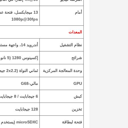
أمام
13 ميجابكسل، فتحة عدسة f/2.2، (عريضة)
1080p@30fps
المعدات
نظام التشغيل
أندرويد 14، واجهة مستخدم واحدة 6
شرائح
إكسينوس 1280 (5 نانومتر)
وحدة المعالجة المركزية
ثماني النواة (2x2.2 جيجا هرتز Cortex-A78 و 6x2.0 جيجا هرتز Cortex-A55)
GPU
مالي-G68
كبش
6 جيجابايت / 8 جيجابايت
تخزين
128 جيجابايت
فتحة لبطاقة
microSDXC (يستخدم فتحة SIM مشتركة)