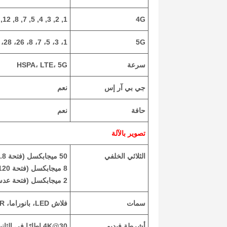
1, 2, 3, 4, 5, 7, 8, 12, 13, 17, 20, 26, 28, 38, 40, 41, 66
4G
1، 3، 5، 7، 8، 26، 28، 40، 41، 66، 77، 78 SA/NSA/Sub6
5G
سرعة
HSPA، LTE، 5G
جي بي آر إس
نعم
حافة
نعم
تصوير بالآلة
الثلاثي الخلفي
50 ميجابكسل (فتحة f/1.8، (عريضة، PDAF، مثبت بصري)
8 ميجابكسل (فتحة f/2.2، 120˚ (عريضة جدًا)
2 ميجابكسل (فتحة عدسة f/2.4، (ماكرو)
سمات
فلاش LED، بانوراما، HDR
أشرطة فيديو
4K@30 إطارًا في الثانية، 1080p@30 إطارًا في الثانية، gyro-EIS