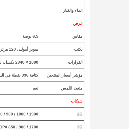
الماء والغبار
-
عرض
مقاس
6.5 بوصة
يكتب
سوبر أموليد، 120 هرتز، 1000 شمعة في المتر المربع (HBM)
القرارات
1080 × 2340 بكسل، نسبة 19.5:9
مؤشر أسعار المنتجين
كثافة 396 نقطة في البوصة
متعدد اللمس
نعم
شبكات
2G
GSM 850 / 900 / 1800 / 1900 - الشريحة الأولى والشريحة الث
3G
HSDPA 850 / 900 / 1700 (أوس) / 1900 /