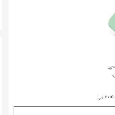
صري.
.
اتف ما يلي: