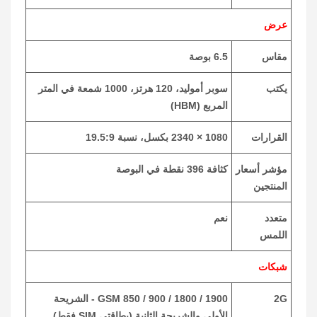
عرض
مقاس
6.5 بوصة
يكتب
سوبر أموليد، 120 هرتز، 1000 شمعة في المتر
المربع (HBM)
القرارات
1080 × 2340 بكسل، نسبة 19.5:9
مؤشر أسعار
كثافة 396 نقطة في البوصة
المنتجين
متعدد
نعم
اللمس
شبكات
2G
GSM 850 / 900 / 1800 / 1900 - الشريحة
الأولى والشريحة الثانية (بطاقتي SIM فقط)