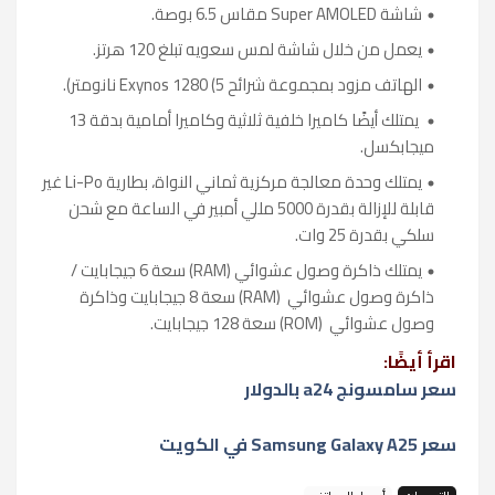
شاشة
Super AMOLED
مقاس 6.5 بوصة.
يعمل من خلال شاشة لمس سعويه تبلغ 120 هرتز.
الهاتف مزود بمجموعة شرائح
Exynos 1280 (5
نانومتر).
يمتلك أيضًا كاميرا خلفية ثلاثية وكاميرا أمامية بدقة 13
ميجابكسل.
يمتلك وحدة معالجة مركزية ثماني النواة، بطارية
Li-Po
غير
قابلة للإزالة بقدرة 5000 مللي أمبير في الساعة مع شحن
سلكي بقدرة 25 وات.
يمتلك ذاكرة وصول عشوائي
RAM)
) سعة 6 جيجابايت /
ذاكرة وصول عشوائي
(RAM)
سعة 8 جيجابايت وذاكرة
وصول عشوائي
(ROM)
سعة 128 جيجابايت.
اقرأ أيضًا:
سعر سامسونج a24 بالدولار
سعر Samsung Galaxy A25 في الكويت