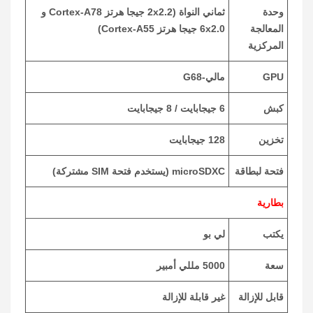
وحدة
ثماني النواة (2x2.2 جيجا هرتز Cortex-A78 و
المعالجة
6x2.0 جيجا هرتز Cortex-A55)
المركزية
GPU
مالي-G68
كبش
6 جيجابايت / 8 جيجابايت
تخزين
128 جيجابايت
فتحة لبطاقة
microSDXC (يستخدم فتحة SIM مشتركة)
بطارية
يكتب
لي بو
سعة
5000 مللي أمبير
قابل للإزالة
غير قابلة للإزالة