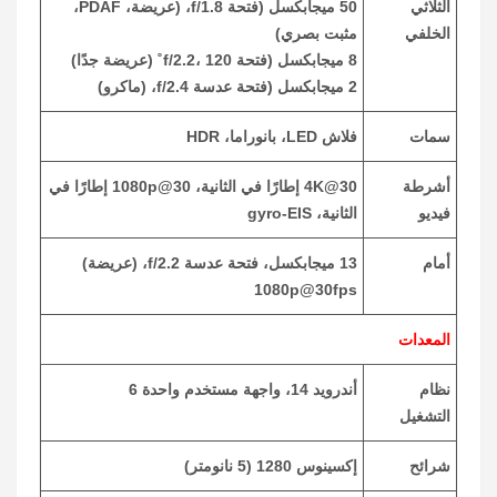
الثلاثي
50 ميجابكسل (فتحة f/1.8، (عريضة، PDAF،
الخلفي
مثبت بصري)
8 ميجابكسل (فتحة f/2.2، 120˚ (عريضة جدًا)
2 ميجابكسل (فتحة عدسة f/2.4، (ماكرو)
سمات
فلاش LED، بانوراما، HDR
أشرطة
4K@30 إطارًا في الثانية، 1080p@30 إطارًا في
فيديو
الثانية، gyro-EIS
أمام
13 ميجابكسل، فتحة عدسة f/2.2، (عريضة)
1080p@30fps
المعدات
نظام
أندرويد 14، واجهة مستخدم واحدة 6
التشغيل
شرائح
إكسينوس 1280 (5 نانومتر)