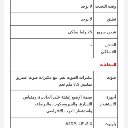
وقت التحدث
لا يوجد
تعليق
لا يوجد
شحن سريع
25 واط سلكي
الشحن
-
اللاسلكي
المشاعات
صوت
مكبرات الصوت نعم، مع مكبرات صوت استريو
بمقبس 3.5 ملم نعم
أجهزة
بصمة الإصبع (مثبتة على الجانب)، ومقياس
الاستشعار
التسارع، والجيروسكوب، والبوصلة،
واستشعار القرب الافتراضي
بلوتوث
5.3، A2DP، LE