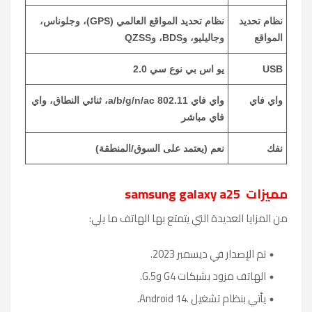
نظام تحديد
نظام تحديد المواقع العالمي (GPS)، وجلوناس،
المواقع
وجاليليو، وBDS، وQZSS
USB
يو اس بي نوع سي 2.0
واي فاي
واي فاي 802.11 a/b/g/n/ac، ثنائي النطاق، واي
فاي مباشر
نفك
نعم (يعتمد على السوق/المنطقة)
مميزات
samsung galaxy a25
من المزايا العديدة التي يتمتع بها الهاتف ما يلي:
تم الإصدار في ديسمبر 2023.
الهاتف مزود بشبكات 4
G
و5
G.
.
يأتي بنظام تشغيل
Android 14.
.