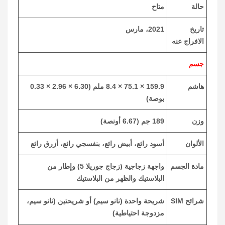
حالة
متاح
تاريخ
2021، مارس
الافراج عنه
جسم
هاشم
159.9 × 75.1 × 8.4 ملم (6.30 × 2.96 × 0.33
بوصة)
وزن
189 جم (6.67 أونصة)
الألوان
أسود رائع، أبيض رائع، بنفسجي رائع، أزرق رائع
مادة الجسم
واجهة زجاجية (زجاج جوريلا 5) وإطار من
البلاستيك والظهر من البلاستيك
شرائح SIM
شريحة واحدة (نانو سيم) أو شريحتين (نانو سيم،
مزدوجة احتياطية)