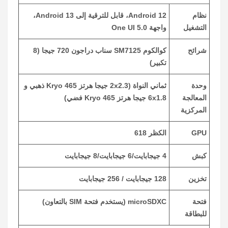
نظام
Android 12، قابل للترقية إلى Android 13،
التشغيل
واجهة One UI 5.0
شرائح
كوالكوم SM7125 سناب دراجون 720 جيجا (8
تكبير)
وحدة
ثماني النواة (2x2.3 جيجا هرتز Kryo 465 ذهبي و
المعالجة
6x1.8 جيجا هرتز Kryo 465 فضي)
المركزية
GPU
الكظر 618
كبش
4 جيجابايت/6 جيجابايت/8 جيجابايت
تخزين
128 جيجابايت / 256 جيجابايت
فتحة
microSDXC (يستخدم فتحة SIM بالتعاون)
للبطاقة