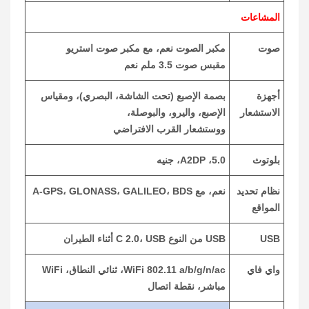
المشاعات
صوت
مكبر الصوت نعم، مع مكبر صوت استريو
مقبس صوت 3.5 ملم نعم
أجهزة
بصمة الإصبع (تحت الشاشة، البصري)، ومقياس
الاستشعار
الإصبع، واليرو، والبوصلة،
ووستشعار القرب الافتراضي
بلوتوث
5.0، A2DP، جنيه
نظام تحديد
نعم، مع A-GPS، GLONASS، GALILEO، BDS
المواقع
USB
USB من النوع C 2.0، USB أثناء الطيران
واي فاي
WiFi 802.11 a/b/g/n/ac، ثنائي النطاق، WiFi
مباشر، نقطة اتصال