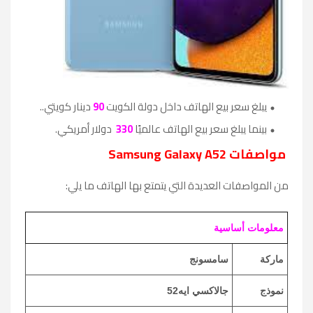
يبلغ سعر بيع الهاتف داخل دولة الكويت
90
دينار كويتي..
بينما يبلغ سعر بيع الهاتف عالميًا
330
دولار أمريكي.
مواصفات
Samsung Galaxy A52
من المواصفات العديدة التي يتمتع بها الهاتف ما يلي:
معلومات أساسية
ماركة
سامسونج
نموذج
جالاكسي ايه52