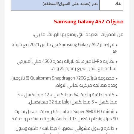
نفك
نعم (تعتمد على السوق/المنطقة)
مميزات Samsung Galaxy A52
من المميزات العديدة التي يتمتع بها الهاتف ما يلي:
تم إصدار Samsung Galaxy A52 في مارس 2021 مع شبكة
4G.
بطارية Li-Po غير قابلة للإزالة بقدرة 4500 مللي أمبير في
الساعة مع شحن سريع بقدرة 25 وات.
مجموعة شرائح Qualcomm Snapdragon 720G (8 نانومتر)،
وحدة معالجة مركزية ثماني النواة.
كاميرا خلفية رباعية (64 ميجابكسل + 12 ميجابكسل + 5
ميجابكسل + 5 ميجابكسل) وأمامية 32 ميجابكسل.
شاشة Super AMOLED مقاس 6.5 بوصات بمعدل تحديث
90 هرتز، ونظام تشغيل Android 13 واجهة مستخدم واحدة 5.
ذاكرة وصول عشوائي سعتها 4 جيجابايت / ذاكرة وصول